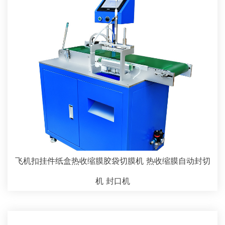
飞机扣挂件纸盒热收缩膜胶袋切膜机 热收缩膜自动封切
机 封口机