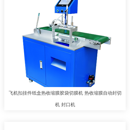
飞机扣挂件纸盒热收缩膜胶袋切膜机 热收缩膜自动封切
机 封口机