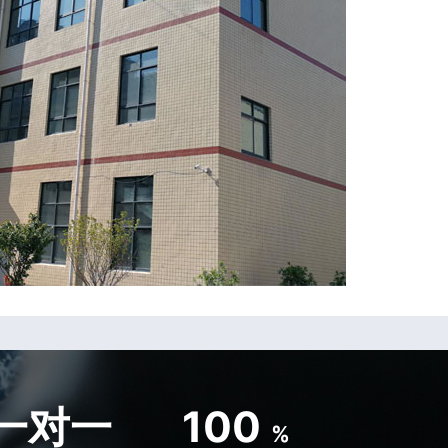
一对一
100
%